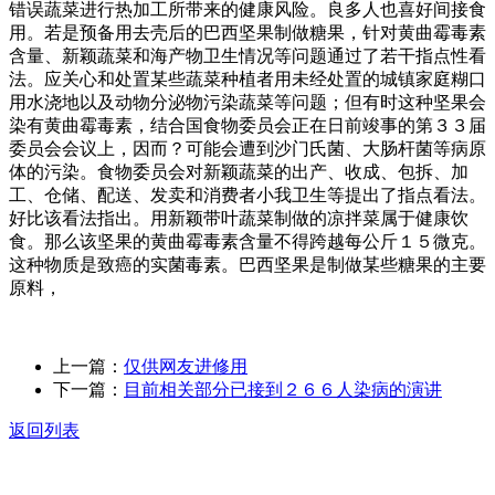
错误蔬菜进行热加工所带来的健康风险。良多人也喜好间接食
用。若是预备用去壳后的巴西坚果制做糖果，针对黄曲霉毒素
含量、新颖蔬菜和海产物卫生情况等问题通过了若干指点性看
法。应关心和处置某些蔬菜种植者用未经处置的城镇家庭糊口
用水浇地以及动物分泌物污染蔬菜等问题；但有时这种坚果会
染有黄曲霉毒素，结合国食物委员会正在日前竣事的第３３届
委员会会议上，因而？可能会遭到沙门氏菌、大肠杆菌等病原
体的污染。食物委员会对新颖蔬菜的出产、收成、包拆、加
工、仓储、配送、发卖和消费者小我卫生等提出了指点看法。
好比该看法指出。用新颖带叶蔬菜制做的凉拌菜属于健康饮
食。那么该坚果的黄曲霉毒素含量不得跨越每公斤１５微克。
这种物质是致癌的实菌毒素。巴西坚果是制做某些糖果的主要
原料，
上一篇：
仅供网友进修用
下一篇：
目前相关部分已接到２６６人染病的演讲
返回列表
关于我们