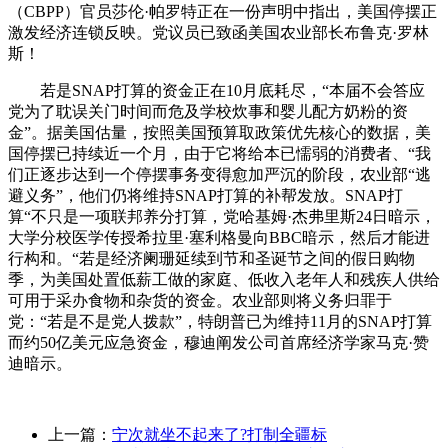
（CBPP）官员莎伦·帕罗特正在一份声明中指出，美国停摆正
激发经济连锁反映。党议员已致函美国农业部长布鲁克·罗林
斯！
若是SNAP打算的资金正在10月底耗尽，“本届不会答应
党为了耽误关门时间而危及学校炊事和婴儿配方奶粉的资
金”。据美国估量，按照美国预算取政策优先核心的数据，美
国停摆已持续近一个月，由于它将给本已懦弱的消费者、“我
们正逐步达到一个停摆事务变得愈加严沉的阶段，农业部“逃
避义务”，他们仍将维持SNAP打算的补帮发放。SNAP打
算“不只是一项联邦养分打算，党哈基姆·杰弗里斯24日暗示，
大学分校医学传授希拉里·塞利格曼向BBC暗示，然后才能进
行构和。“若是经济阑珊延续到节和圣诞节之间的假日购物
季，为美国处置低薪工做的家庭、低收入老年人和残疾人供给
可用于采办食物和杂货的资金。农业部则将义务归罪于
党：“若是不是党人拨款”，特朗普已为维持11月的SNAP打算
而约50亿美元应急资金，穆迪阐发公司首席经济学家马克·赞
迪暗示。
上一篇：
宁次就坐不起来了?打制全疆标