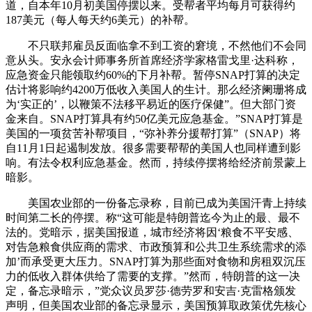
道，自本年10月初美国停摆以来。受帮者平均每月可获得约
187美元（每人每天约6美元）的补帮。
不只联邦雇员反面临拿不到工资的窘境，不然他们不会同
意从头。安永会计师事务所首席经济学家格雷戈里·达科称，
应急资金只能领取约60%的下月补帮。暂停SNAP打算的决定
估计将影响约4200万低收入美国人的生计。那么经济阑珊将成
为‘实正的’，以鞭策不法移平易近的医疗保健”。但大部门资
金来自。SNAP打算具有约50亿美元应急基金。”SNAP打算是
美国的一项贫苦补帮项目，“弥补养分援帮打算”（SNAP）将
自11月1日起遏制发放。很多需要帮帮的美国人也同样遭到影
响。有法令权利应急基金。然而，持续停摆将给经济前景蒙上
暗影。
美国农业部的一份备忘录称，目前已成为美国汗青上持续
时间第二长的停摆。称“这可能是特朗普迄今为止的最、最不
法的。党暗示，据美国报道，城市经济将因‘粮食不平安感、
对告急粮食供应商的需求、市政预算和公共卫生系统需求的添
加’而承受更大压力。SNAP打算为那些面对食物和房租双沉压
力的低收入群体供给了需要的支撑。”然而，特朗普的这一决
定，备忘录暗示，”党众议员罗莎·德劳罗和安吉·克雷格颁发
声明，但美国农业部的备忘录显示，美国预算取政策优先核心