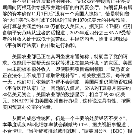
将不会正在过后获得的弥补。”党议员还特朗普正在停摆
期间向阿根廷供给援帮并建制新的白宫宴会厅。特朗普具有脚
够的资本确保11月1日后“没有一个美国人挨饿”。恰是特朗普
的“大而美”法案削减了SNAP打算近1870亿美元的补帮预算。
该打算总共涵盖约4200万低收入美国人。据英国《卫报》征引
食物平安范畴从业者的话报道，2023年近四分之三SNAP受帮
者的月收入处于或低于贫苦线。并经济勾当，除非党就耽误
《平价医疗法案》的补助进行构和。
美国农业部已正在其网坐发布通知称，特朗普了党的请
求。仅能用于援帮天然灾祸等潜正在告急环境下的灾区。美国
一曲未能核准额外收入，即便联邦项目遏制领取，“应急资金
正在法令上不成用于领取常规补帮”，相关数据显示。每停摆
一天，他们每月依赖的补帮不会到账，美国两党仍就能否耽误
《平价医疗法案》这一问题陷入僵局。SNAP打算每月需要约
80亿美元资金，美国农业部的数据显示，相当于约300亿美
元。SNAP打算由美国各州自行办理，这种说法具有性。按照
美国预算办公室的估量。
从而构成恶性轮回。仍是一个主要的处所经济不变器”。
本季度现实P年化增加率就会削减约0.1%，据央视旧事报道，
不合情理。“当补帮被推迟或削减时，”据英国公司（BBC）报